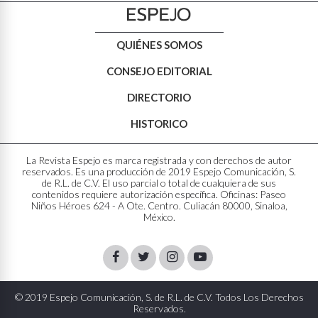
QUIÉNES SOMOS
CONSEJO EDITORIAL
DIRECTORIO
HISTORICO
La Revista Espejo es marca registrada y con derechos de autor
reservados. Es una producción de 2019 Espejo Comunicación, S.
de R.L. de C.V. El uso parcial o total de cualquiera de sus
contenidos requiere autorización específica. Oficinas: Paseo
Niños Héroes 624 - A Ote. Centro. Culiacán 80000, Sinaloa,
México.
Facebook
Twitter
Instagram
Youtube
© 2019 Espejo Comunicación, S. de R.L. de C.V. Todos Los Derechos
Reservados.