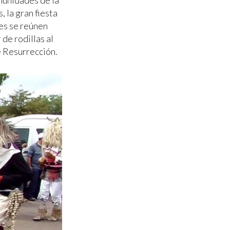
omunidades de la
 la gran fiesta
es se reúnen
de rodillas al
e Resurrección.