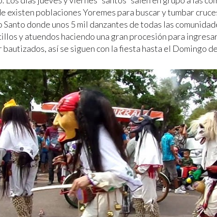
. Los días jueves y viernes “santos” salen en grupo a las c
e existen poblaciones Yoremes para buscar y tumbar cruces,
o Santo donde unos 5 mil danzantes de todas las comunidad
illos y atuendos haciendo una gran procesión para ingresar 
 bautizados, así se siguen con la fiesta hasta el Domingo d