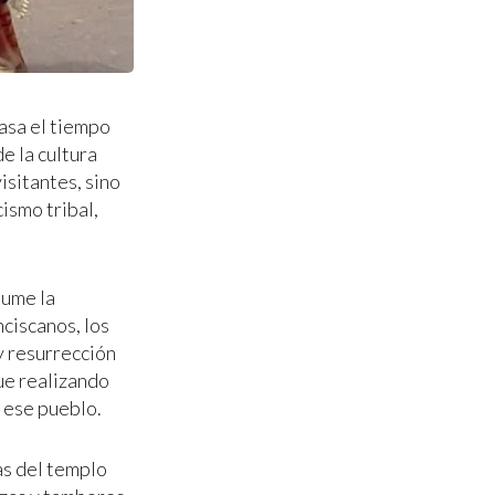
asa el tiempo
e la cultura
sitantes, sino
ismo tribal,
sume la
anciscanos, los
y resurrección
gue realizando
 ese pueblo.
as del templo