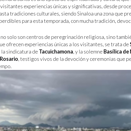
 visitantes experiencias únicas y significativas, desde proc
asta tradiciones culturales, siendo Sinaloa una zona que pr
perdibles para esta temporada, con mucha tradición, devoci
 no solo son centros de peregrinación religiosa, sino tambi
ue ofrecen experiencias únicas a los visitantes, se trata de
, la sindicatura de
Tacuichamona
, y la solemne
Basílica de
 Rosario
, testigos vivos de la devoción y ceremonias que p
iempo.