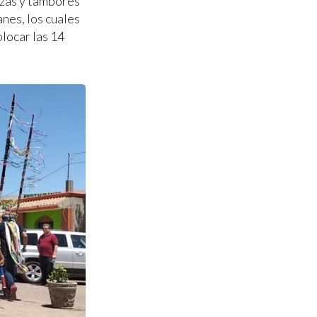
nzas y tambores
anes, los cuales
olocar las 14