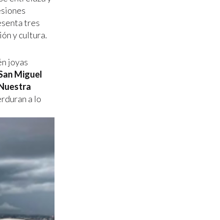
esiones
esenta tres
ón y cultura.
én joyas
San Miguel
 Nuestra
erduran a lo