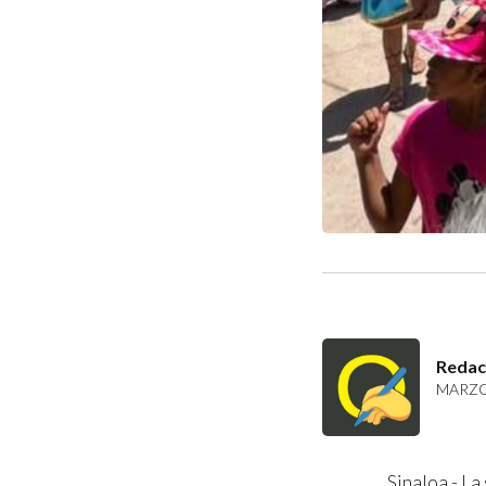
Redac
MARZO 
Sinaloa.- La