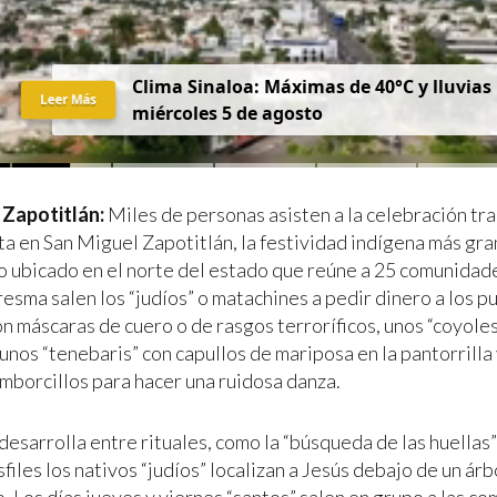
Clima Sinaloa: Máximas de 40°C y lluvias
Leer Más
miércoles 5 de agosto
 Zapotitlán:
Miles de personas asisten a la celebración tra
a en San Miguel Zapotitlán, la festividad indígena más gra
o ubicado en el norte del estado que reúne a 25 comunida
aresma salen los “judíos” o matachines a pedir dinero a los p
n máscaras de cuero o de rasgos terroríficos, unos “coyoles
y unos “tenebaris” con capullos de mariposa en la pantorrilla
amborcillos para hacer una ruidosa danza.
 desarrolla entre rituales, como la “búsqueda de las huellas”
files los nativos “judíos” localizan a Jesús debajo de un árb