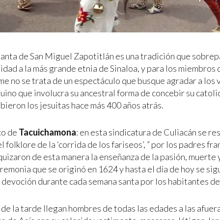
anta de San Miguel Zapotitlán es una tradición que sobrep
dad a la más grande etnia de Sinaloa, y para los miembros d
 no se trata de un espectáculo que busque agradar a los vi
uino que involucra su ancestral forma de concebir su catolic
bieron los jesuitas hace más 400 años atrás.
co de
Tacuichamona
: en esta sindicatura de Culiacán se re
el folklore de la ‘corrida de los fariseos’, ” por los padres fr
quizaron de esta manera la enseñanza de la pasión, muerte 
eremonia que se originó en 1624 y hasta el día de hoy se si
y devoción durante cada semana santa por los habitantes de
 de la tarde llegan hombres de todas las edades a las afuer