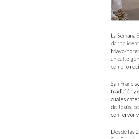
La Semana S
dando identi
Mayo-Yoreme
un culto gen
como lo reci
San Francis
tradición y 
cuales cate
de Jesús, c
con fervor 
Desde las 2