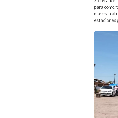
San Francisc
para comenza
marchan al r
estaciones p