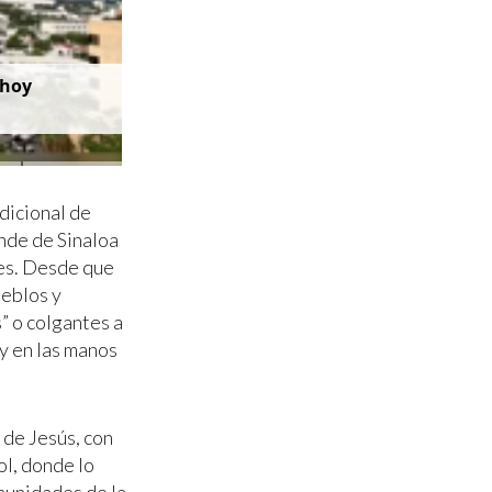
 hoy
dicional de
nde de Sinaloa
des. Desde que
ueblos y
” o colgantes a
 y en las manos
 de Jesús, con
ol, donde lo