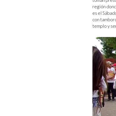
toman preso
región dond
es el Sábad
con tamborc
templo y ser