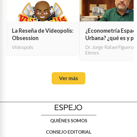
La Reseña de Videopolis:
¿Econometría Espaci
Obsession
Urbana? ¿qué es y pa
qué sirve?
Videopolis
Dr. Jorge Rafael Figueroa
Elenes
Ver más
QUIÉNES SOMOS
CONSEJO EDITORIAL