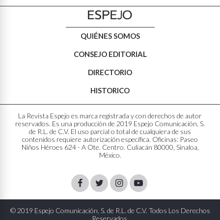
QUIÉNES SOMOS
CONSEJO EDITORIAL
DIRECTORIO
HISTORICO
La Revista Espejo es marca registrada y con derechos de autor
reservados. Es una producción de 2019 Espejo Comunicación, S.
de R.L. de C.V. El uso parcial o total de cualquiera de sus
contenidos requiere autorización específica. Oficinas: Paseo
Niños Héroes 624 - A Ote. Centro. Culiacán 80000, Sinaloa,
México.
Facebook
Twitter
Instagram
Youtube
© 2019 Espejo Comunicación, S. de R.L. de C.V. Todos Los Derechos
Reservados.