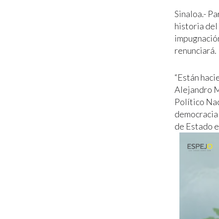
Sinaloa.- Pa
historia del
impugnación
renunciará.
“Están haci
Alejandro M
Político Nac
democracia 
de Estado e