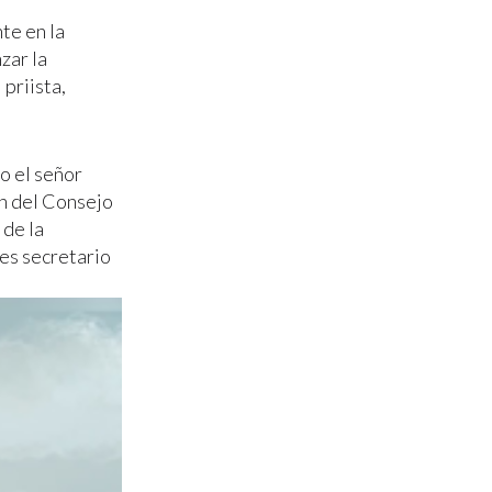
nte en la
zar la
priista,
o el señor
n del Consejo
 de la
ces secretario