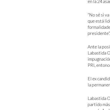
en la 24 asa
“No sé si v
que está li
formalidade
presidente”
Ante la pos
Labastida O
impugnación
PRI, entonc
El ex candi
la permanen
Labastida O
partido más