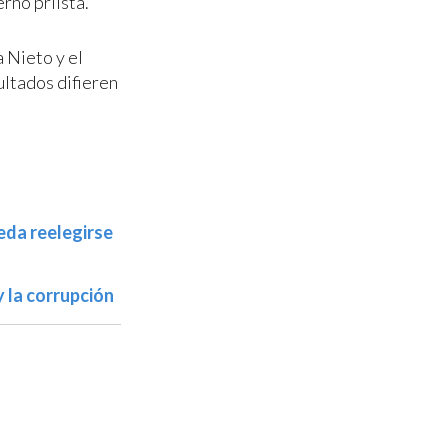
rno priista.
 Nieto y el
ultados difieren
eda reelegirse
y la corrupción