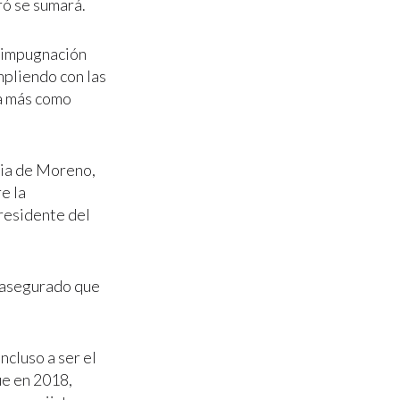
ró se sumará.
a impugnación
mpliendo con las
va más como
cia de Moreno,
e la
presidente del
n asegurado que
cluso a ser el
ue en 2018,