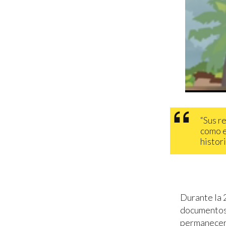
“Sus r
como e
histori
Durante la 
documentos 
permanecer 