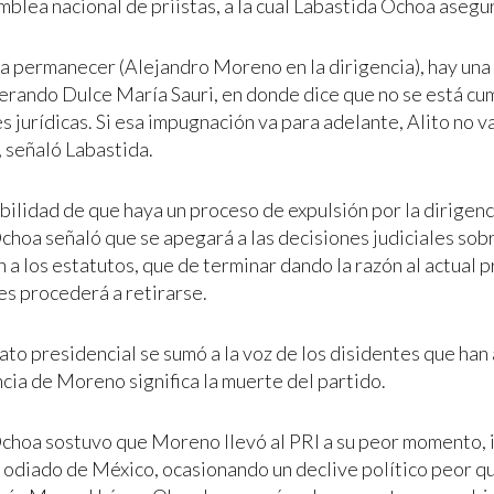
mblea nacional de priistas, a la cual Labastida Ochoa asegu
a a permanecer (Alejandro Moreno en la dirigencia), hay un
derando Dulce María Sauri, en donde dice que no se está cu
s jurídicas. Si esa impugnación va para adelante, Alito no 
, señaló Labastida.
ibilidad de que haya un proceso de expulsión por la dirigen
choa señaló que se apegará a las decisiones judiciales sobr
 a los estatutos, que de terminar dando la razón al actual 
es procederá a retirarse.
dato presidencial se sumó a la voz de los disidentes que ha
cia de Moreno significa la muerte del partido.
choa sostuvo que Moreno llevó al PRI a su peor momento, in
 odiado de México, ocasionando un declive político peor q