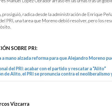
és Manuel López Obrador arrasó en las urnas tras un gobie
, prosiguió, radica desde la administración de Enrique Peña
del PRI, una tarea que Moreno debió resolver, pero los res
ósito.
ÓN SOBRE PRI:
a a mano alzada reforma para que Alejandro Moreno pu
al del PRI: acabar con el partido y rescatar a “Alito”
n de Alito, el PRI se pronuncia contra el neoliberalismo 
cos Vizcarra