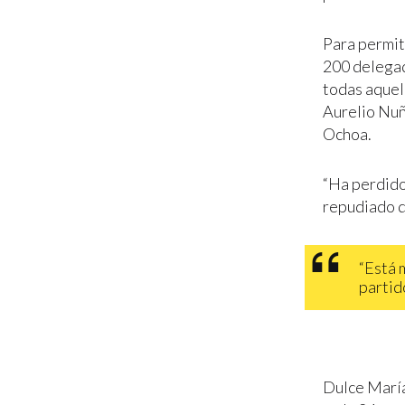
Para permit
200 delegad
todas aquel
Aurelio Nuñ
Ochoa.
“Ha perdido
repudiado d
“Está m
partido
Dulce María