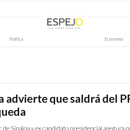
Política
Economía
 advierte que saldrá del PR
 queda
 de Sinaloa y ex candidato presidencial asegura q