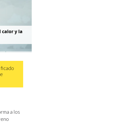
 calor y la
ificado
de
orma a los
reno