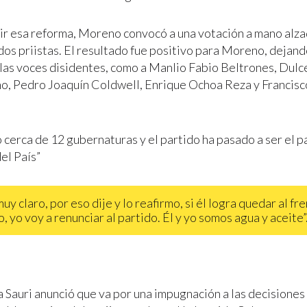
ir esa reforma, Moreno convocó a una votación a mano alza
os priistas. El resultado fue positivo para Moreno, dejand
las voces disidentes, como a Manlio Fabio Beltrones, Dulce
o, Pedro Joaquín Coldwell, Enrique Ochoa Reza y Francisc
 cerca de 12 gubernaturas y el partido ha pasado a ser el p
el País”
uy claro, por eso dije y lo reafirmo, si él logra quedar al fr
, yo voy a renunciar al partido. Él y yo somos agua y aceite”
 Sauri anunció que va por una impugnación a las decisione