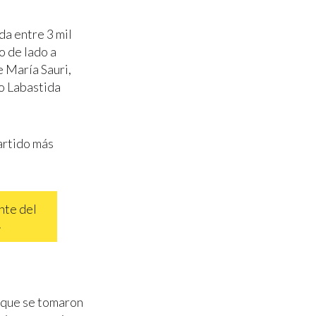
da entre 3 mil
o de lado a
 María Sauri,
o Labastida
artido más
ente del
.
s que se tomaron