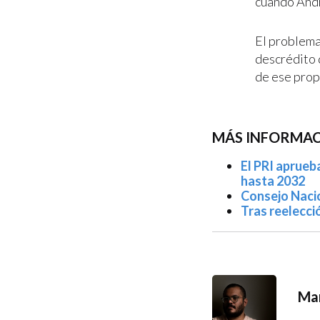
cuando Andr
El problema
descrédito 
de ese prop
MÁS INFORMACI
El PRI aprueb
hasta 2032
Consejo Nacion
Tras reelecció
Mar