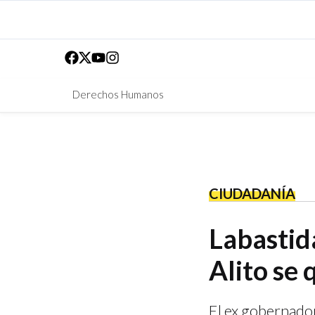
Derechos Humanos
CIUDADANÍA
Labastida
Alito se
El ex gobernador