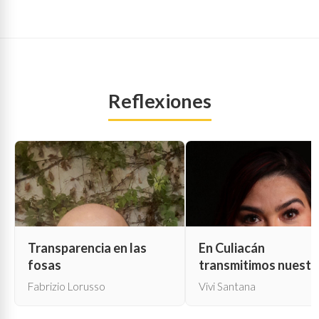
Reflexiones
Transparencia en las
En Culiacán
fosas
transmitimos nuestr
propia muerte
Fabrizio Lorusso
Vivi Santana