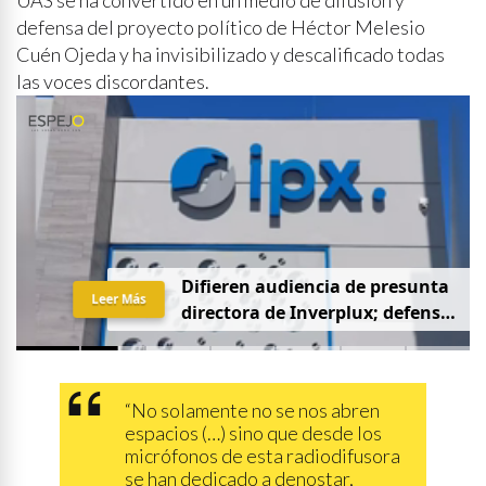
UAS se ha convertido en un medio de difusión y
defensa del proyecto político de Héctor Melesio
Cuén Ojeda y ha invisibilizado y descalificado todas
las voces discordantes.
D
i
f
i
e
r
e
n
a
u
d
i
e
n
c
i
a
d
e
p
r
e
s
u
n
t
a
Leer Más
d
i
r
e
c
t
o
r
a
d
e
I
n
v
e
r
p
l
u
x
;
d
e
f
e
n
s
a
p
i
d
e
q
u
e
s
e
a
p
r
i
v
a
d
a
y
s
i
n
p
r
e
n
s
a
“No solamente no se nos abren
espacios (…) sino que desde los
micrófonos de esta radiodifusora
se han dedicado a denostar,