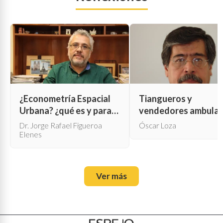
¿Econometría Espacial
Tiangueros y
Urbana? ¿qué es y para
vendedores ambula
qué sirve?
Dr. Jorge Rafael Figueroa
Óscar Loza
Elenes
Ver más