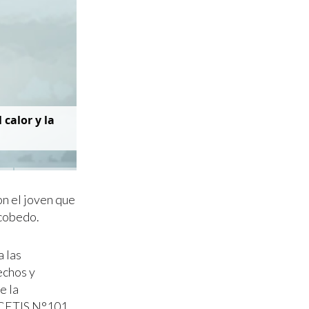
 calor y la
on el joven que
scobedo.
a las
echos y
e la
 CETIS N°101,