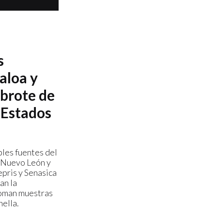
s
aloa y
brote de
 Estados
bles fuentes del
 Nuevo León y
pris y Senasica
an la
 toman muestras
nella.