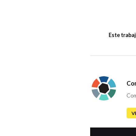
Este traba
Co
Com
V