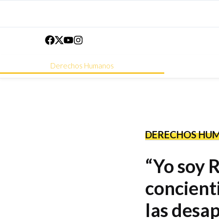
Derechos Humanos
DERECHOS HU
“Yo soy 
concient
las desa