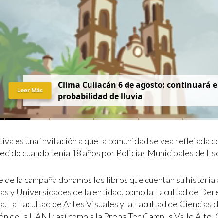
Clima Culiacán 6 de agosto: continuará el
Leer Más
probabilidad de lluvia
tiva es una invitación a que la comunidad se vea reflejada c
ecido cuando tenía 18 años por Policías Municipales de E
 de la campaña donamos los libros que cuentan su historia 
as y Universidades de la entidad, como la Facultad de Der
, la Facultad de Artes Visuales y la Facultad de Ciencias d
n de la UANL; así como a la Prepa Tec Campus Valle Alto,