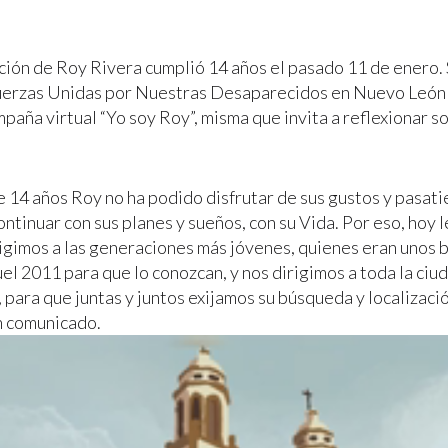
ción de Roy Rivera cumplió 14 años el pasado 11 de enero. S
uerzas Unidas por Nuestras Desaparecidos en Nuevo León 
paña virtual “Yo soy Roy”, misma que invita a reflexionar s
 14 años Roy no ha podido disfrutar de sus gustos y pasa
ntinuar con sus planes y sueños, con su Vida. Por eso, hoy 
rigimos a las generaciones más jóvenes, quienes eran unos 
uel 2011 para que lo conozcan, y nos dirigimos a toda la ciu
 para que juntas y juntos exijamos su búsqueda y localizació
n comunicado.