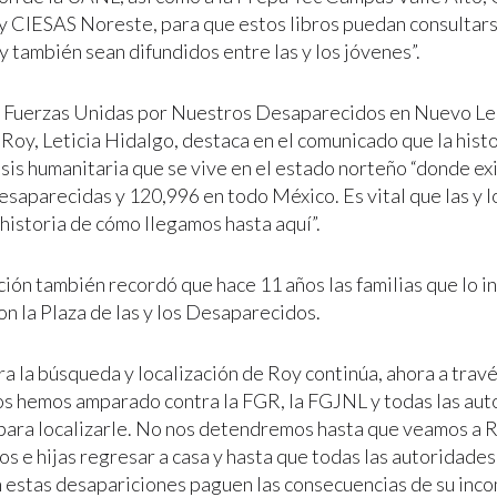
CIESAS Noreste, para que estos libros puedan consultars
y también sean difundidos entre las y los jóvenes”.
o Fuerzas Unidas por Nuestros Desaparecidos en Nuevo Le
Roy, Leticia Hidalgo, destaca en el comunicado que la histo
risis humanitaria que se vive en el estado norteño “donde ex
saparecidas y 120,996 en todo México. Es vital que las y l
 historia de cómo llegamos hasta aquí”.
ción también recordó que hace 11 años las familias que lo i
on la Plaza de las y los Desaparecidos.
ra la búsqueda y localización de Roy continúa, ahora a travé
os hemos amparado contra la FGR, la FGJNL y todas las au
 para localizarle. No nos detendremos hasta que veamos a R
os e hijas regresar a casa y hasta que todas las autoridade
 estas desapariciones paguen las consecuencias de su inco