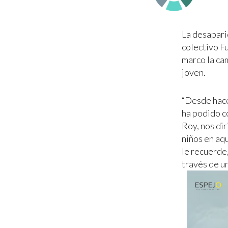
La desapari
colectivo F
marco la cam
joven.
“Desde hace
ha podido co
Roy, nos di
niños en aq
le recuerde,
través de u