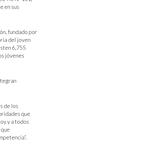
e en sus
ón, fundado por
ria del joven
isten 6,755
os jóvenes
ntegran
s de los
toridades que
oy y a todos
s que
mpetencia”.