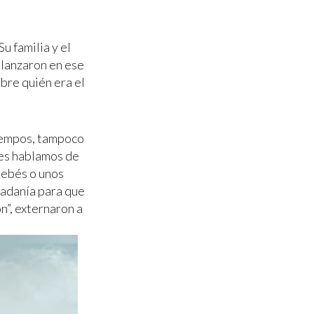
u familia y el
lanzaron en ese
obre quién era el
tiempos, tampoco
les hablamos de
bebés o unos
dadanía para que
n”, externaron a