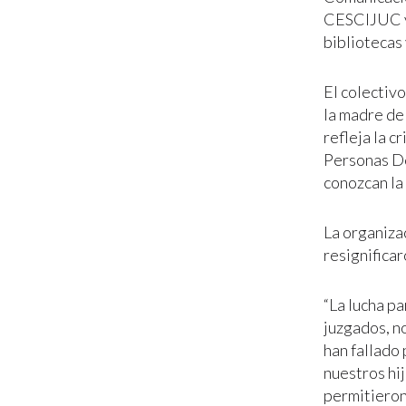
CESCIJUC y 
bibliotecas 
El colectiv
la madre de 
refleja la c
Personas De
conozcan la
La organiza
resignificar
“La lucha pa
juzgados, n
han fallado
nuestros hij
permitieron