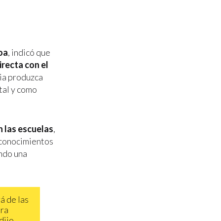
oa
, indicó que
irecta con el
cia produzca
tal y como
n las escuelas
,
n conocimientos
endo una
á de las
ara
dijo.