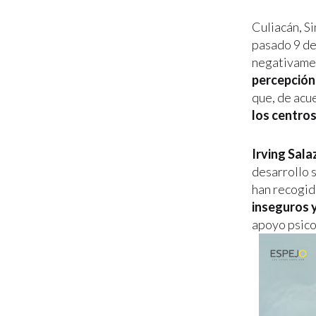
Culiacán, Si
pasado 9 de
negativamen
percepción
que, de acu
los centros
Irving Sala
desarrollo s
han recogid
inseguros 
apoyo psico