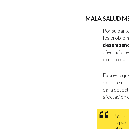
MALA SALUD M
Por su part
los problem
desempeño
afectaciones
ocurrió dur
Expresó qu
pero de no 
para detect
afectación 
“Ya el
capaci
atende