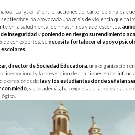
naloa.- La “guerra” entre facciones del cártel de Sinaloa que
 septiembre, ha provocado una crisis de violencia que ha 
te en la salud mental de niñas, niños y adolescentes,
aume
 de inseguridad
y
poniendo en riesgo su rendimiento ac
erdo con expertos, se
necesita fortalecer el apoyo psico
 escolares.
zar, director de Sociedad Educadora
, una organización e
ocioemocional y la prevención de adicciones en las infancia
o expresiones de l
as y los estudiantes donde señalan se
y con miedo
, y que además, han expresado la necesidad de 
lógico.