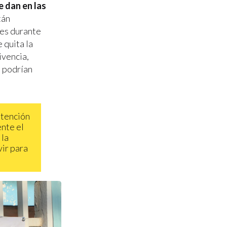
e dan en las
tán
ses durante
 quita la
ivencia,
 podrían
atención
nte el
 la
vir para