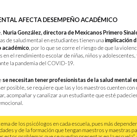
ENTAL AFECTA DESEMPEÑO ACADÉMICO
e,
Nuria González, directora de Mexicanos Primero Sinal
as de salud mental en estudiantes tienen una
implicación d
 académico
, por lo que se corre el riesgo de que la violen
 en el rendimiento escolar de niñas, niños y adolescentes, 
ante la pandemia del COVID-19.
e
se necesitan tener profesionistas de la salud mental e
ser posible, se requiere que las y los maestros cuenten co
ar, acompañar y canalizar a un estudiante que esté padeci
emocional.
 tema de los psicólogos en cada escuela, pues más depender
dades y de la formación que tengan maestros y maestras p
r estos problemas que se puedan presentar en la escuela”, 