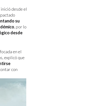
 inició desde el
impactado
ntando su
adémico
, por lo
lógico desde
nfocada en el
s, explicó que
ntirse
contar con