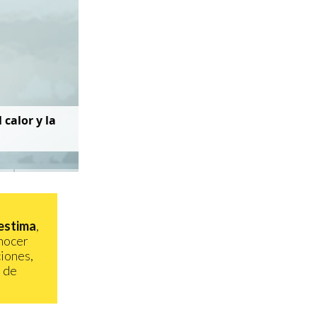
 calor y la
á
oestima
,
onocer
ciones,
n de