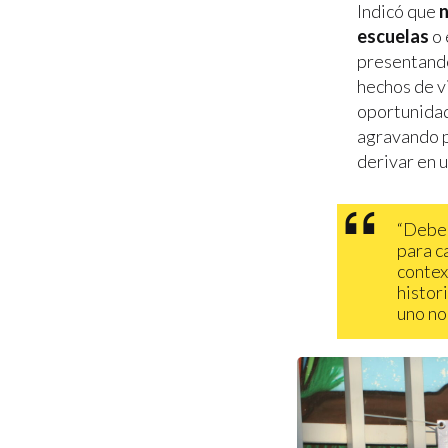
Indicó que
n
escuelas
o 
presentando
hechos de vi
oportunidad 
agravando p
derivar en 
“Deber
para c
contex
histor
uno no