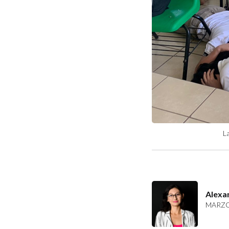
La
Alexa
MARZO 