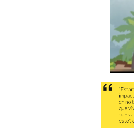
“Estam
impact
en no 
que vi
pues a
esto”, 