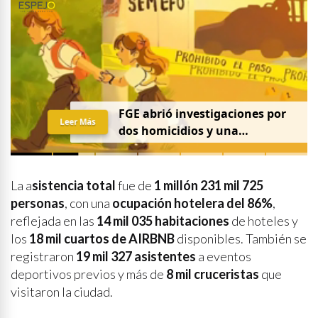
FGE abrió investigaciones por
Leer Más
dos homicidios y una
desaparición el 7 de agosto
La a
sistencia total
fue de
1 millón 231 mil 725
personas
, con una
ocupación hotelera del 86%
,
reflejada en las
14 mil 035 habitaciones
de hoteles y
los
18 mil cuartos de AIRBNB
disponibles. También se
registraron
19 mil 327 asistentes
a eventos
deportivos previos y más de
8 mil cruceristas
que
visitaron la ciudad.