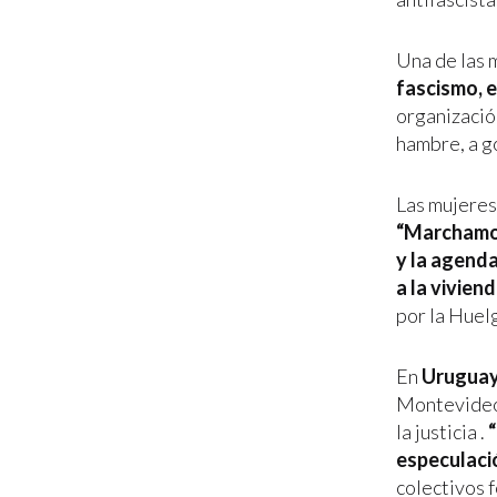
Una de las 
fascismo, e
organizaci
hambre, a g
Las mujeres
“Marchamos
y la agenda
a la vivien
por la Huel
En
Urugua
Montevideo,
la justicia .
“
especulació
colectivos 