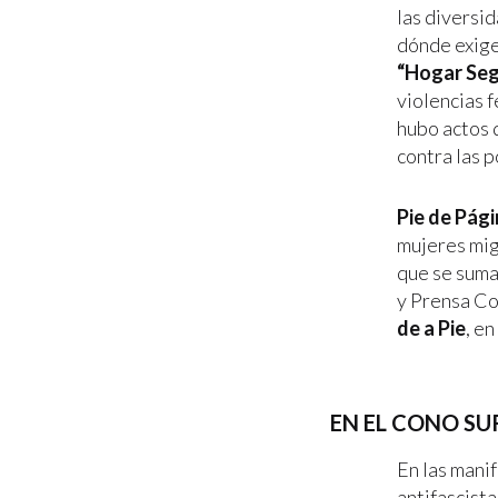
las diversi
dónde exige
“Hogar Se
violencias f
hubo actos 
contra las p
Pie de Pág
mujeres mi
que se suma
y Prensa Co
de a Pie
, e
EN EL CONO SU
En las mani
antifascista