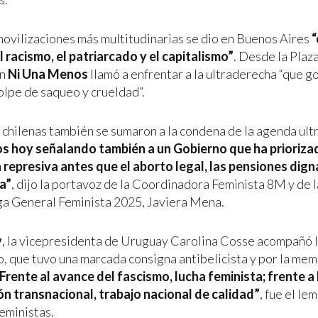
movilizaciones más multitudinarias se dio en Buenos Aires
“
l racismo, el patriarcado y el capitalismo”
. Desde la Plaz
ón
Ni Una Menos
llamó a enfrentar a la ultraderecha “que g
olpe de saqueo y crueldad”.
 chilenas también se sumaron a la condena de la agenda ul
 hoy señalando también a un Gobierno que ha prioriza
 represiva antes que el aborto legal, las pensiones dign
da”
, dijo la portavoz de la Coordinadora Feminista 8M y de l
ga General Feminista 2025, Javiera Mena.
y
, la vicepresidenta de Uruguay Carolina Cosse acompañó 
 que tuvo una marcada consigna antibelicista y por la memo
Frente al avance del fascismo, lucha feminista; frente a 
n transnacional, trabajo nacional de calidad”
, fue el le
feministas.