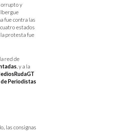
Corrupto y
 albergue
a fue contra las
s cuatro estados
, la protesta fue
la red de
ntadas
, y a la
ediosRudaGT
 de Periodistas
o, las consignas