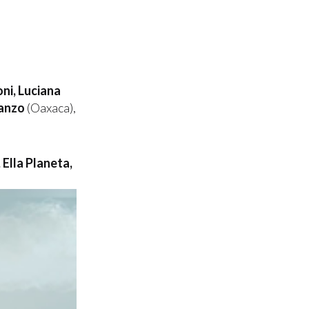
ni, Luciana
anzo
(Oaxaca),
 Ella Planeta,