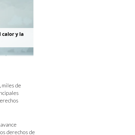
 calor y la
, miles de
incipales
derechos
l avance
 los derechos de