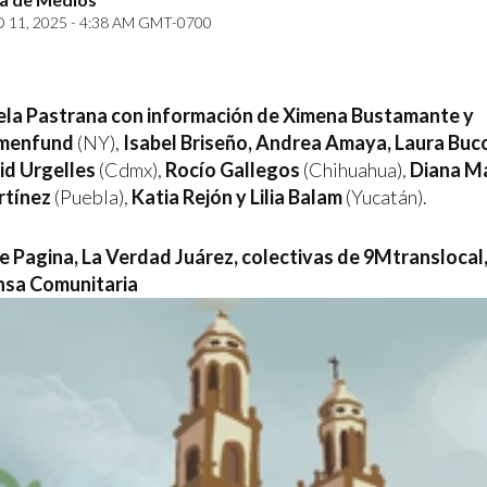
11, 2025 - 4:38 AM GMT-0700
ela Pastrana con información de Ximena Bustamante y
menfund
(NY),
Isabel Briseño, Andrea Amaya, Laura Buco
rid Urgelles
(Cdmx),
Rocío Gallegos
(Chihuahua),
Diana M
rtínez
(Puebla),
Katia Rejón y Lilia Balam
(Yucatán).
e Pagina, La Verdad Juárez, colectivas de 9Mtranslocal,
nsa Comunitaria