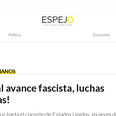
Política
Economía
MANOS
l avance fascista, luchas
as!
r hasta el corazón de Estados Unidos, mujeres de