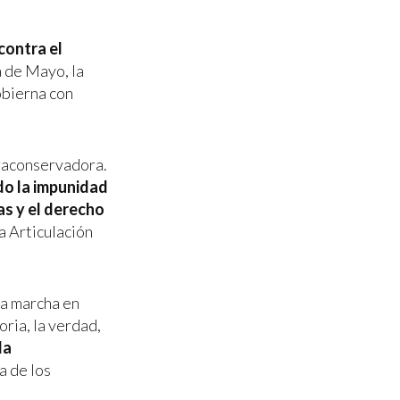
contra el
a de Mayo, la
obierna con
traconservadora.
do la impunidad
as y el derecho
a Articulación
la marcha en
ria, la verdad,
la
ma de los