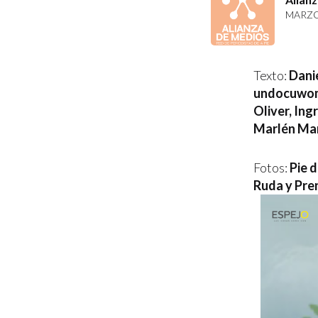
MARZO 
Texto:
Dani
undocuwo
Oliver, Ing
Marlén Ma
Fotos:
Pie d
Ruda y Pre