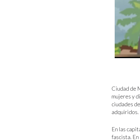
Ciudad de M
mujeres y d
ciudades de
adquiridos.
En las capi
fascista. En