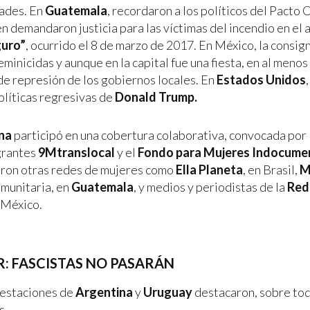
dades. En
Guatemala
, recordaron a los políticos del Pacto 
n demandaron justicia para las víctimas del incendio en el
guro”
, ocurrido el 8 de marzo de 2017. En México, la consign
eminicidas y aunque en la capital fue una fiesta, en al meno
de represión de los gobiernos locales. En
Estados Unidos
olíticas regresivas de
Donald Trump.
ina
participó en una cobertura colaborativa, convocada por 
grantes
9Mtranslocal
y el
Fondo para Mujeres Indocume
ron otras redes de mujeres como
Ella Planeta
, en Brasil,
M
munitaria, en
Guatemala
, y medios y periodistas de la
Red
n México.
R: FASCISTAS NO PASARÁN
festaciones de
Argentina
y
Uruguay
destacaron, sobre tod
s.