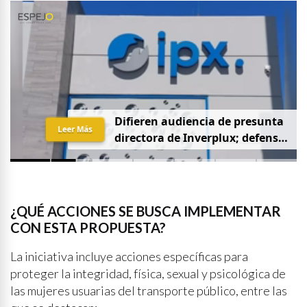
D
i
f
i
e
r
e
n
a
u
d
i
e
n
c
i
a
d
e
p
r
e
s
u
n
t
a
Leer Más
d
i
r
e
c
t
o
r
a
d
e
I
n
v
e
r
p
l
u
x
;
d
e
f
e
n
s
a
p
i
d
e
q
u
e
s
e
a
p
r
i
v
a
d
a
y
s
i
n
p
r
e
n
s
a
¿QUÉ ACCIONES SE BUSCA IMPLEMENTAR
CON ESTA PROPUESTA?
La iniciativa incluye acciones específicas para
proteger la integridad, física, sexual y psicológica de
las mujeres usuarias del transporte público, entre las