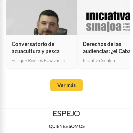
Conversatorio de
Derechos de las
acuacultura y pesca
audiencias: ¿el Cabal
de Troya para la cen
Enrique Riveros Echavarría
Iniciativa Sinaloa
oficial?
Ver más
QUIÉNES SOMOS