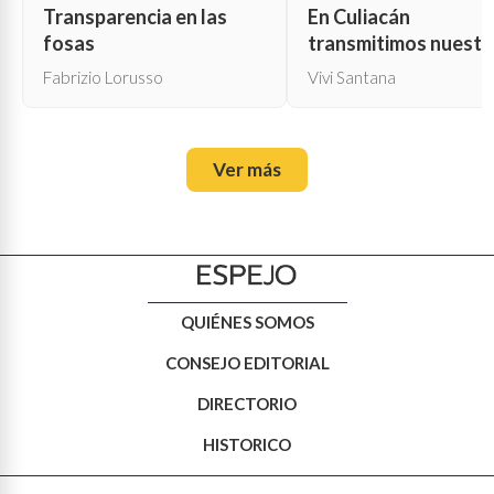
Transparencia en las
En Culiacán
fosas
transmitimos nuestr
propia muerte
Fabrizio Lorusso
Vivi Santana
Ver más
QUIÉNES SOMOS
CONSEJO EDITORIAL
DIRECTORIO
HISTORICO