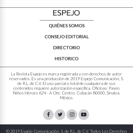
QUIÉNES SOMOS
CONSEJO EDITORIAL
DIRECTORIO
HISTORICO
La Revista Espejo es marca registrada y con derechos de autor
reservados. Es una producción de 2019 Espejo Comunicación, S.
de R.L. de C.V. El uso parcial o total de cualquiera de sus
contenidos requiere autorización específica. Oficinas: Paseo
Niños Héroes 624 - A Ote. Centro. Culiacán 80000, Sinaloa,
México.
Facebook
Twitter
Instagram
Youtube
© 2019 Espejo Comunicación, S. de R.L. de C.V. Todos Los Derechos