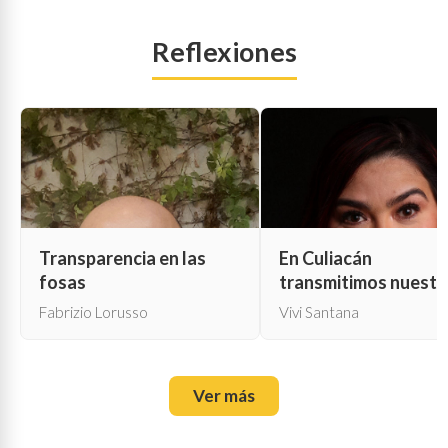
Reflexiones
Transparencia en las
En Culiacán
fosas
transmitimos nuestr
propia muerte
Fabrizio Lorusso
Vivi Santana
Ver más