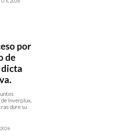
O 6, 2026
ceso por
o de
 dicta
va.
suntos
 de Inverplux,
ras dure su
 2026