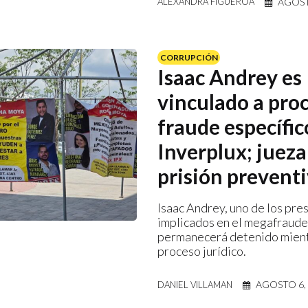
AGOST
ALEXANDRA FIGUEROA
CORRUPCIÓN
Isaac Andrey es
vinculado a pro
fraude específic
Inverplux; jueza
prisión preventi
Isaac Andrey, uno de los pre
implicados en el megafraude
permanecerá detenido mient
proceso jurídico.
AGOSTO 6,
DANIEL VILLAMAN