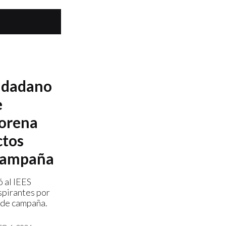
udadano
e
Morena
ctos
 campaña
 al IEES
spirantes por
 de campaña.