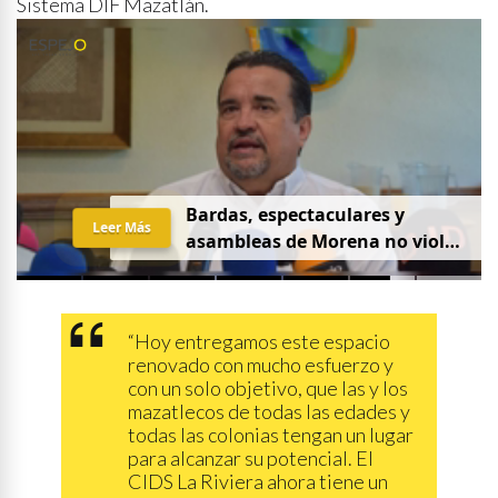
Sistema DIF Mazatlán.
B
a
r
d
a
s
,
e
s
p
e
c
t
a
c
u
l
a
r
e
s
y
Leer Más
a
s
a
m
b
l
e
a
s
d
e
M
o
r
e
n
a
n
o
v
i
o
l
a
n
l
a
l
e
y
e
l
e
c
t
o
r
a
l
s
i
n
o
l
l
a
m
a
n
a
l
v
o
t
o
:
I
E
E
S
“Hoy entregamos este espacio
renovado con mucho esfuerzo y
con un solo objetivo, que las y los
mazatlecos de todas las edades y
todas las colonias tengan un lugar
para alcanzar su potencial. El
CIDS La Riviera ahora tiene un