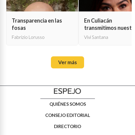
Transparencia en las
En Culiacán
fosas
transmitimos nuestr
propia muerte
Fabrizio Lorusso
Vivi Santana
Ver más
QUIÉNES SOMOS
CONSEJO EDITORIAL
DIRECTORIO