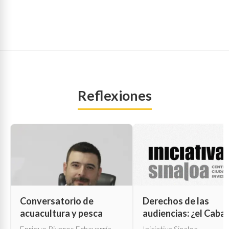
Reflexiones
Conversatorio de
Derechos de las
acuacultura y pesca
audiencias: ¿el Cabal
de Troya para la cen
Enrique Riveros Echavarría
Iniciativa Sinaloa