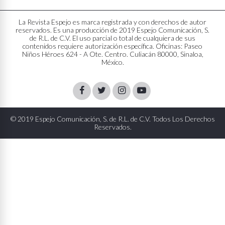
La Revista Espejo es marca registrada y con derechos de autor
reservados. Es una producción de 2019 Espejo Comunicación, S.
de R.L. de C.V. El uso parcial o total de cualquiera de sus
contenidos requiere autorización específica. Oficinas: Paseo
Niños Héroes 624 - A Ote. Centro. Culiacán 80000, Sinaloa,
México.
Facebook
Twitter
Instagram
Youtube
© 2019 Espejo Comunicación, S. de R.L. de C.V. Todos Los Derechos
Reservados.