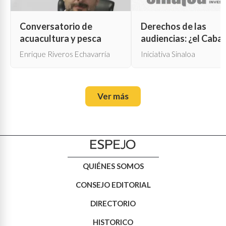
Conversatorio de
Derechos de las
acuacultura y pesca
audiencias: ¿el Cabal
de Troya para la cen
Enrique Riveros Echavarría
Iniciativa Sinaloa
oficial?
Ver más
QUIÉNES SOMOS
CONSEJO EDITORIAL
DIRECTORIO
HISTORICO