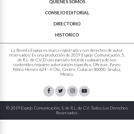
QUIÉNES SOMOS
CONSEJO EDITORIAL
DIRECTORIO
HISTORICO
La Revista Espejo es marca registrada y con derechos de autor
reservados. Es una producción de 2019 Espejo Comunicación, S.
de R.L. de C.V. El uso parcial o total de cualquiera de sus
contenidos requiere autorización específica. Oficinas: Paseo
Niños Héroes 624 - A Ote. Centro. Culiacán 80000, Sinaloa,
México.
Facebook
Twitter
Instagram
Youtube
© 2019 Espejo Comunicación, S. de R.L. de C.V. Todos Los Derechos
Reservados.