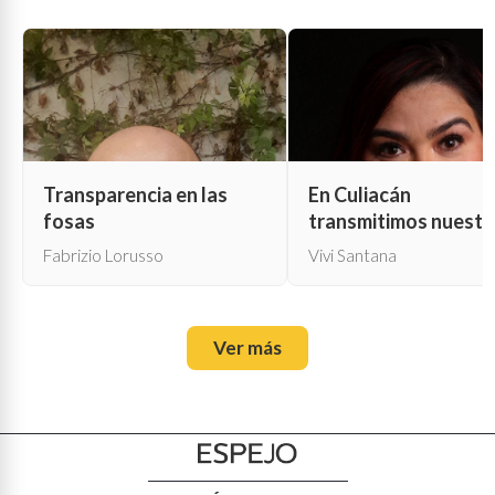
Transparencia en las
En Culiacán
fosas
transmitimos nuestr
propia muerte
Fabrizio Lorusso
Vivi Santana
Ver más