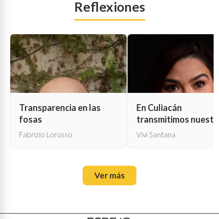
Reflexiones
Transparencia en las
En Culiacán
fosas
transmitimos nuestr
propia muerte
Fabrizio Lorusso
Vivi Santana
Ver más