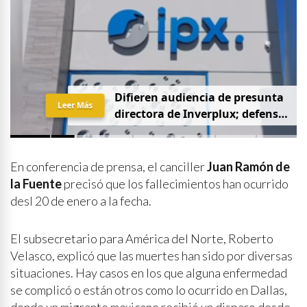
D
i
f
i
e
r
e
n
a
u
d
i
e
n
c
i
a
d
e
p
r
e
s
u
n
t
a
Leer Más
d
i
r
e
c
t
o
r
a
d
e
I
n
v
e
r
p
l
u
x
;
d
e
f
e
n
s
a
p
i
d
e
q
u
e
s
e
a
p
r
i
v
a
d
a
y
s
i
n
p
r
e
n
s
a
En conferencia de prensa, el canciller
Juan Ramón de
la Fuente
precisó que los fallecimientos han ocurrido
desl 20 de enero a la fecha.
El subsecretario para América del Norte, Roberto
Velasco, explicó que las muertes han sido por diversas
situaciones. Hay casos en los que alguna enfermedad
se complicó o están otros como lo ocurrido en Dallas,