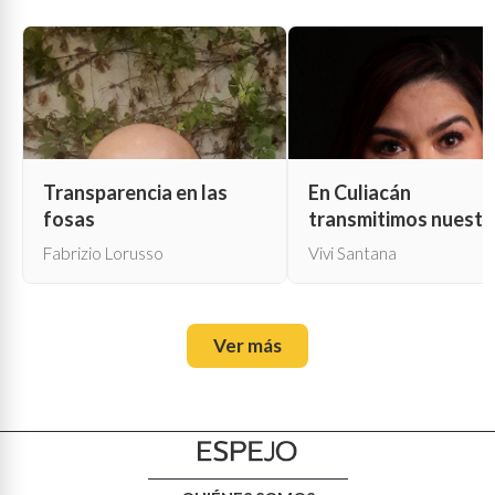
Transparencia en las
En Culiacán
fosas
transmitimos nuestr
propia muerte
Fabrizio Lorusso
Vivi Santana
Ver más