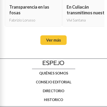
Transparencia en las
En Culiacán
fosas
transmitimos nuestr
propia muerte
Fabrizio Lorusso
Vivi Santana
Ver más
QUIÉNES SOMOS
CONSEJO EDITORIAL
DIRECTORIO
HISTORICO