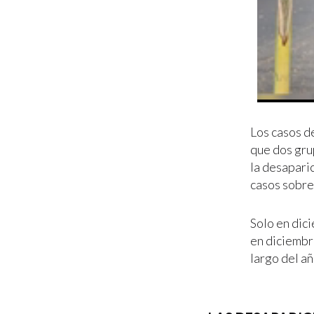
Los casos de
que dos gru
la desapari
casos sobre
Solo en dic
en diciembre
largo del añ