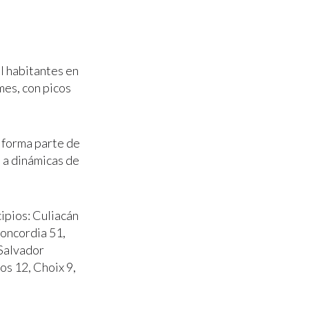
l habitantes en
mes, con picos
 forma parte de
 a dinámicas de
ipios: Culiacán
oncordia 51,
 Salvador
os 12, Choix 9,