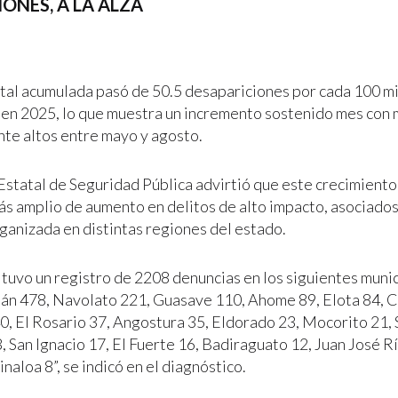
ONES, A LA ALZA
atal acumulada pasó de 50.5 desapariciones por cada 100 mi
 en 2025, lo que muestra un incremento sostenido mes con 
te altos entre mayo y agosto.
Estatal de Seguridad Pública advirtió que este crecimiento
ás amplio de aumento en delitos de alto impacto, asociados
rganizada en distintas regiones del estado.
 tuvo un registro de 2208 denuncias en los siguientes munic
án 478, Navolato 221, Guasave 110, Ahome 89, Elota 84, C
0, El Rosario 37, Angostura 35, Eldorado 23, Mocorito 21,
 San Ignacio 17, El Fuerte 16, Badiraguato 12, Juan José Rí
inaloa 8”, se indicó en el diagnóstico.