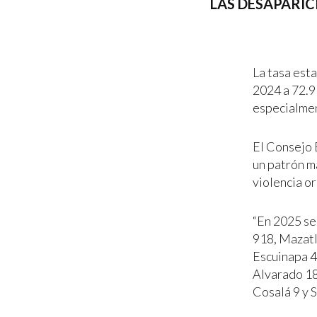
LAS DESAPARICI
La tasa est
2024 a 72.9
especialmen
El Consejo 
un patrón m
violencia o
“En 2025 se
918, Mazatl
Escuinapa 4
Alvarado 18,
Cosalá 9 y S