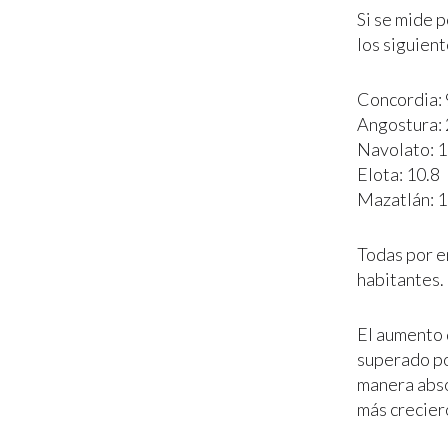
Si se mide p
los siguient
Concordia: 
Angostura: 
Navolato: 1
Elota: 10.8
Mazatlán: 1
Todas por e
habitantes.
El aumento 
superado po
manera abso
más crecier