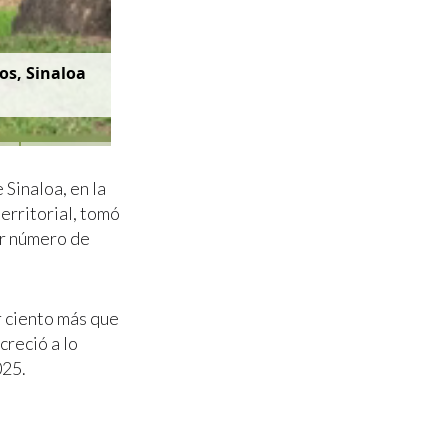
os, Sinaloa
 Sinaloa, en la
erritorial, tomó
or número de
r ciento más que
creció a lo
025.