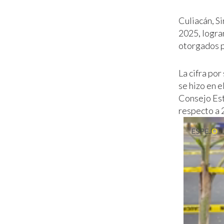
Culiacán, S
2025, logra
otorgados p
La cifra por
se hizo en 
Consejo Est
respecto a 