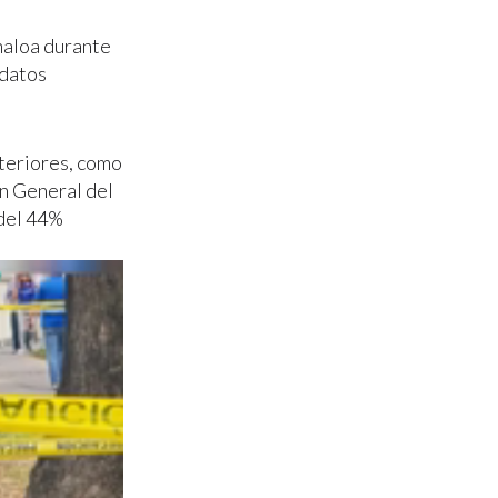
naloa durante
 datos
nteriores, como
ón General del
 del 44%