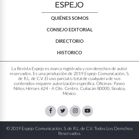
QUIÉNES SOMOS
CONSEJO EDITORIAL
DIRECTORIO
HISTORICO
La Revista Espejo es marca registrada y con derechos de autor
reservados. Es una producción de 2019 Espejo Comunicación, S.
de R.L. de C.V. El uso parcial o total de cualquiera de sus
contenidos requiere autorización específica. Oficinas: Paseo
Niños Héroes 624 - A Ote. Centro. Culiacán 80000, Sinaloa,
México.
Facebook
Twitter
Instagram
Youtube
© 2019 Espejo Comunicación, S. de R.L. de C.V. Todos Los Derechos
Reservados.