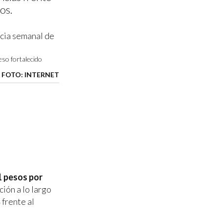
os.
eso fortalecido
FOTO: INTERNET
1 pesos por
ción a lo largo
%
frente al