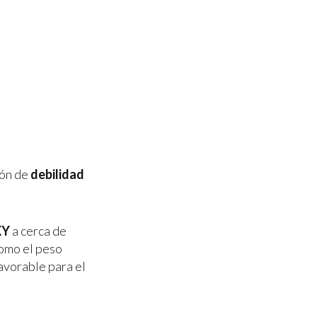
ión de
debilidad
XY
a cerca de
como el peso
avorable para el