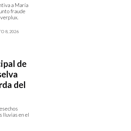
ntiva a María
sunto fraude
nverplux.
O 8, 2026
ipal de
selva
rda del
desechos
 lluvias en el