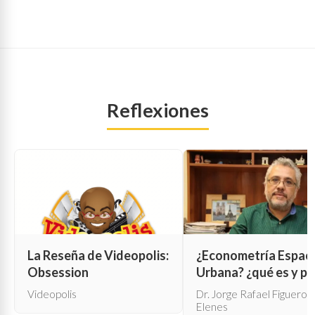
Reflexiones
La Reseña de Videopolis:
¿Econometría Espaci
Obsession
Urbana? ¿qué es y pa
qué sirve?
Videopolis
Dr. Jorge Rafael Figueroa
Elenes