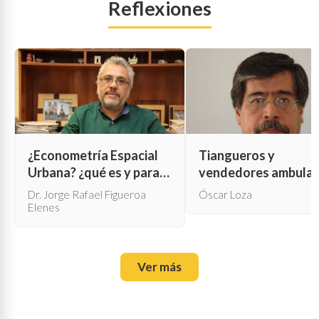
Reflexiones
¿Econometría Espacial
Tiangueros y
Urbana? ¿qué es y para
vendedores ambula
qué sirve?
Dr. Jorge Rafael Figueroa
Óscar Loza
Elenes
Ver más