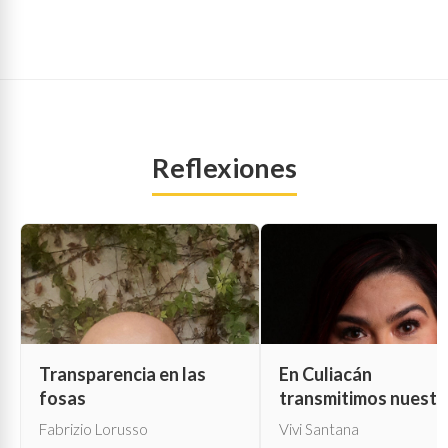
Reflexiones
Transparencia en las
En Culiacán
fosas
transmitimos nuestr
propia muerte
Fabrizio Lorusso
Vivi Santana