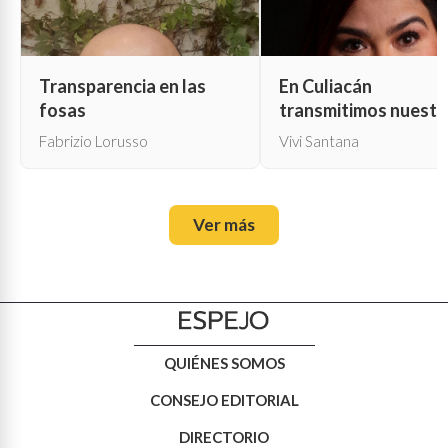
Transparencia en las
En Culiacán
fosas
transmitimos nuestr
propia muerte
Fabrizio Lorusso
Vivi Santana
Ver más
QUIÉNES SOMOS
CONSEJO EDITORIAL
DIRECTORIO