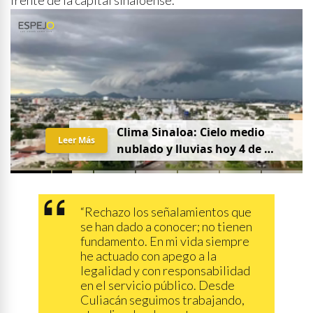
frente de la capital sinaloense.
C
l
i
m
a
S
i
n
a
l
o
a
:
C
i
e
l
o
m
e
d
i
o
Leer Más
n
u
b
l
a
d
o
y
l
l
u
v
i
a
s
h
o
y
4
d
e
a
g
o
s
t
o
“Rechazo los señalamientos que
se han dado a conocer; no tienen
fundamento. En mi vida siempre
he actuado con apego a la
legalidad y con responsabilidad
en el servicio público. Desde
Culiacán seguimos trabajando,