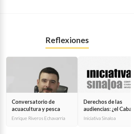
Reflexiones
Conversatorio de
Derechos de las
acuacultura y pesca
audiencias: ¿el Cabal
de Troya para la cen
Enrique Riveros Echavarría
Iniciativa Sinaloa
oficial?