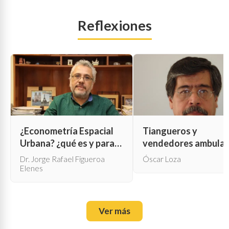
Reflexiones
¿Econometría Espacial
Tiangueros y
Urbana? ¿qué es y para
vendedores ambula
qué sirve?
Dr. Jorge Rafael Figueroa
Óscar Loza
Elenes
Ver más