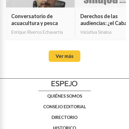
Conversatorio de
Derechos de las
acuacultura y pesca
audiencias: ¿el Cabal
de Troya para la cen
Enrique Riveros Echavarría
Iniciativa Sinaloa
oficial?
Ver más
QUIÉNES SOMOS
CONSEJO EDITORIAL
DIRECTORIO
HISTORICO