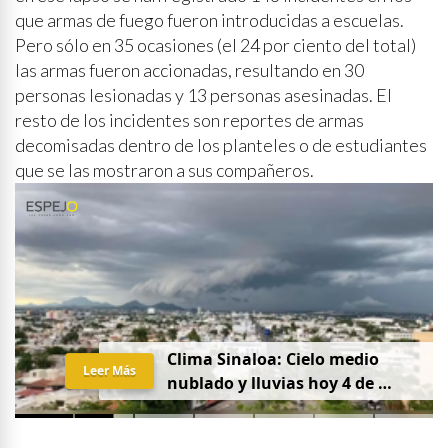
que armas de fuego fueron introducidas a escuelas.
Pero sólo en 35 ocasiones (el 24 por ciento del total)
las armas fueron accionadas, resultando en 30
personas lesionadas y 13 personas asesinadas. El
resto de los incidentes son reportes de armas
decomisadas dentro de los planteles o de estudiantes
que se las mostraron a sus compañeros.
C
l
i
m
a
S
i
n
a
l
o
a
:
C
i
e
l
o
m
e
d
i
o
Leer Más
n
u
b
l
a
d
o
y
l
l
u
v
i
a
s
h
o
y
4
d
e
a
g
o
s
t
o