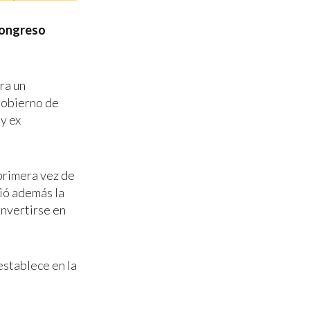
Congreso
ra un
gobierno de
y ex
 primera vez de
ió además la
onvertirse en
establece en la