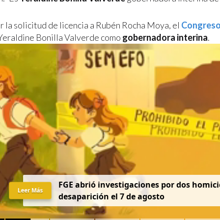
r la solicitud de licencia a Rubén Rocha Moya, el
Congreso
Yeraldine Bonilla Valverde como
gobernadora interina
.
FGE abrió investigaciones por dos homici
Leer Más
desaparición el 7 de agosto