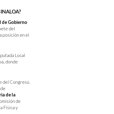
SINALOA?
l de Gobierno
nete del
 posición en el
iputada Local
loa, donde
ve del Congreso.
 de
ia de la
Comisión de
a Física y