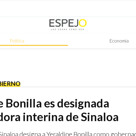
Política
Economía
BIERNO
e Bonilla es designada
ora interina de Sinaloa
inaloa designa a Yeraldine Bonilla como gobernad