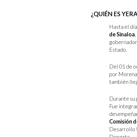
¿QUIÉN ES YER
Hasta el dí
de Sinaloa
gobernador 
Estado.
Del 01 de o
por Morena 
también lle
Durante su 
Fue integra
desempeña
Comisión d
Desarrollo 
Deporte.