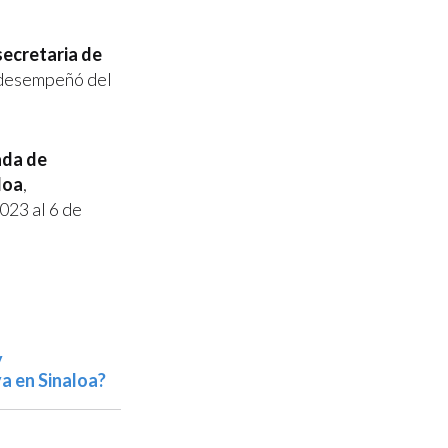
ecretaria de
 desempeñó del
da de
loa
,
023 al 6 de
y
a en Sinaloa?