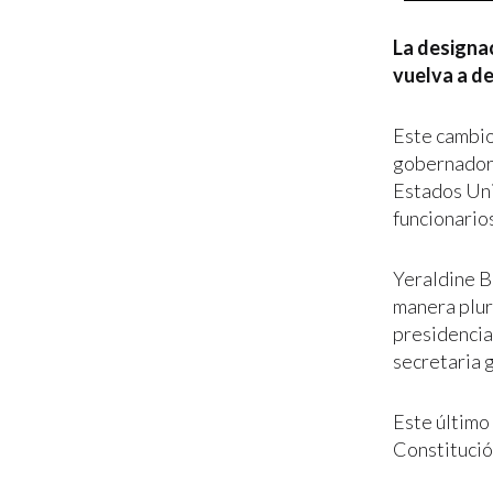
La designa
vuelva a d
Este cambio
gobernador 
Estados Uni
funcionarios
Yeraldine B
manera plur
presidencia
secretaria 
Este último
Constitució