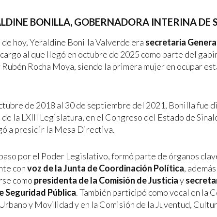
ALDINE BONILLA, GOBERNADORA INTERINA DE 
a de hoy, Yeraldine Bonilla Valverde era
secretaria Genera
, cargo al que llegó en octubre de 2025 como parte del gabi
Rubén Rocha Moya, siendo la primera mujer en ocupar esta
ctubre de 2018 al 30 de septiembre del 2021, Bonilla fue d
de la LXIII Legislatura, en el Congreso del Estado de Sina
gó a presidir la Mesa Directiva.
paso por el Poder Legislativo, formó parte de órganos cla
nte con
voz de la Junta de Coordinación Política
, además
rse como
presidenta de la Comisión de Justicia
y
secretar
e Seguridad Pública
. También participó como vocal en la 
Urbano y Movilidad y en la Comisión de la Juventud, Cultur