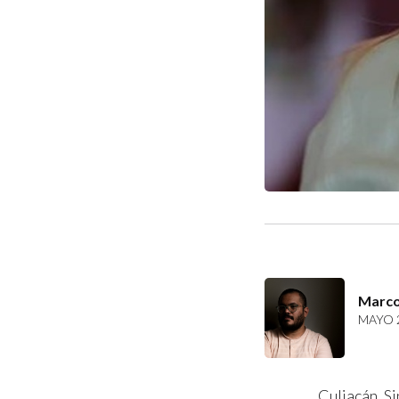
Marco
MAYO 2
Culiacán, Si