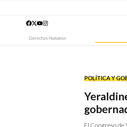
Derechos Humanos
POLÍTICA Y GO
Yeraldin
gobernad
El Congreso de S