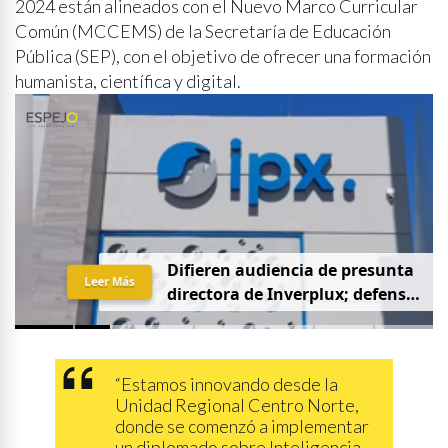
2024 están alineados con el Nuevo Marco Curricular
Común (MCCEMS) de la Secretaría de Educación
Pública (SEP), con el objetivo de ofrecer una formación
humanista, científica y digital.
D
i
f
i
e
r
e
n
a
u
d
i
e
n
c
i
a
d
e
p
r
e
s
u
n
t
a
Leer Más
d
i
r
e
c
t
o
r
a
d
e
I
n
v
e
r
p
l
u
x
;
d
e
f
e
n
s
a
p
i
d
e
q
u
e
s
e
a
p
r
i
v
a
d
a
y
s
i
n
p
r
e
n
s
a
“Estamos innovando desde la
Unidad Regional Centro Norte,
donde se comenzó a implementar
un diplomado sobre Inteligencia