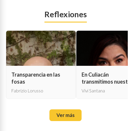
Reflexiones
Transparencia en las
En Culiacán
fosas
transmitimos nuestr
propia muerte
Fabrizio Lorusso
Vivi Santana
Ver más