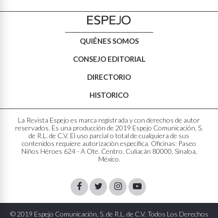
QUIÉNES SOMOS
CONSEJO EDITORIAL
DIRECTORIO
HISTORICO
La Revista Espejo es marca registrada y con derechos de autor
reservados. Es una producción de 2019 Espejo Comunicación, S.
de R.L. de C.V. El uso parcial o total de cualquiera de sus
contenidos requiere autorización específica. Oficinas: Paseo
Niños Héroes 624 - A Ote. Centro. Culiacán 80000, Sinaloa,
México.
Facebook
Twitter
Instagram
Youtube
© 2019 Espejo Comunicación, S. de R.L. de C.V. Todos Los Derechos