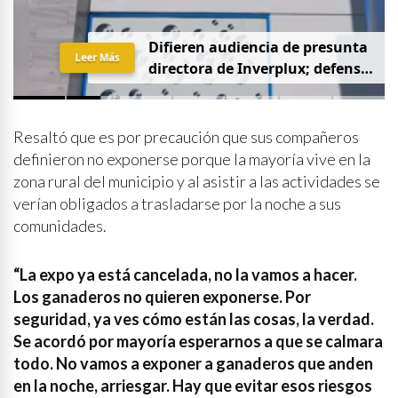
D
i
f
i
e
r
e
n
a
u
d
i
e
n
c
i
a
d
e
p
r
e
s
u
n
t
a
Leer Más
d
i
r
e
c
t
o
r
a
d
e
I
n
v
e
r
p
l
u
x
;
d
e
f
e
n
s
a
p
i
d
e
q
u
e
s
e
a
p
r
i
v
a
d
a
y
s
i
n
p
r
e
n
s
a
Resaltó que es por precaución que sus compañeros
definieron no exponerse porque la mayoría vive en la
zona rural del municipio y al asistir a las actividades se
verían obligados a trasladarse por la noche a sus
comunidades.
“La expo ya está cancelada, no la vamos a hacer.
Los ganaderos no quieren exponerse. Por
seguridad, ya ves cómo están las cosas, la verdad.
Se acordó por mayoría esperarnos a que se calmara
todo. No vamos a exponer a ganaderos que anden
en la noche, arriesgar. Hay que evitar esos riesgos