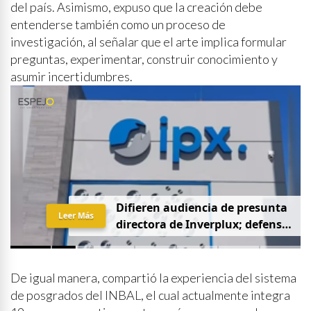
del país. Asimismo, expuso que la creación debe
entenderse también como un proceso de
investigación, al señalar que el arte implica formular
preguntas, experimentar, construir conocimiento y
asumir incertidumbres.
D
i
f
i
e
r
e
n
a
u
d
i
e
n
c
i
a
d
e
p
r
e
s
u
n
t
a
Leer Más
d
i
r
e
c
t
o
r
a
d
e
I
n
v
e
r
p
l
u
x
;
d
e
f
e
n
s
a
p
i
d
e
q
u
e
s
e
a
p
r
i
v
a
d
a
y
s
i
n
p
r
e
n
s
a
De igual manera, compartió la experiencia del sistema
de posgrados del INBAL, el cual actualmente integra