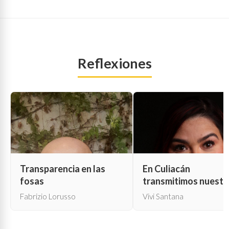
Reflexiones
Transparencia en las
En Culiacán
fosas
transmitimos nuestr
propia muerte
Fabrizio Lorusso
Vivi Santana