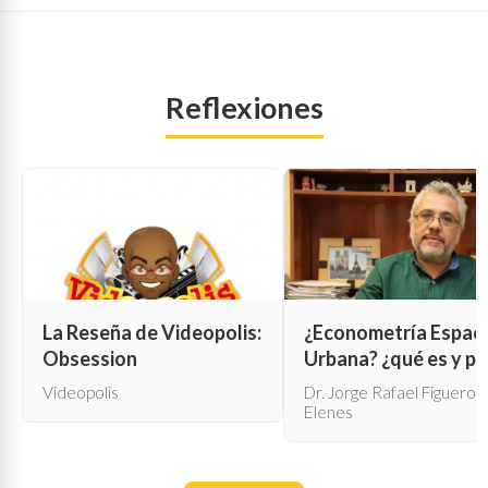
Reflexiones
La Reseña de Videopolis:
¿Econometría Espaci
Obsession
Urbana? ¿qué es y pa
qué sirve?
Videopolis
Dr. Jorge Rafael Figueroa
Elenes