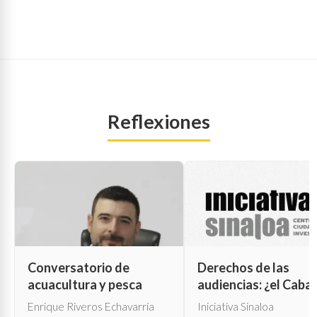
Reflexiones
Conversatorio de
Derechos de las
acuacultura y pesca
audiencias: ¿el Cabal
de Troya para la cen
Enrique Riveros Echavarría
Iniciativa Sinaloa