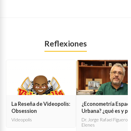
Reflexiones
La Reseña de Videopolis:
¿Econometría Espaci
Obsession
Urbana? ¿qué es y pa
qué sirve?
Videopolis
Dr. Jorge Rafael Figueroa
Elenes