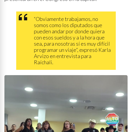
“Obviamente trabajamos, no
somos como los diputados que
pueden andar por donde quiera
con esos sueldos y a la hora que
sea, para nosotras sí es muy difícil
programar un viaje”, expresó Karla
Arvizo en entrevista para
Raíchali.