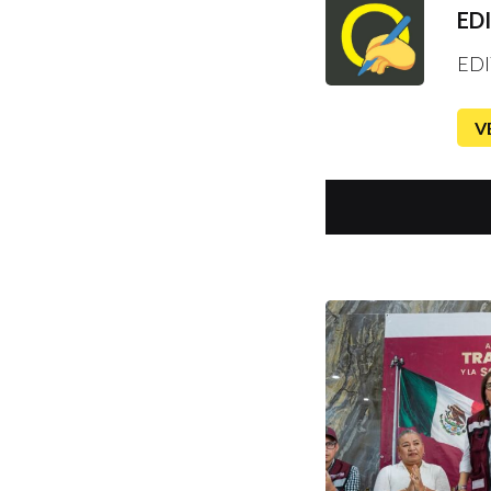
ED
EDI
V