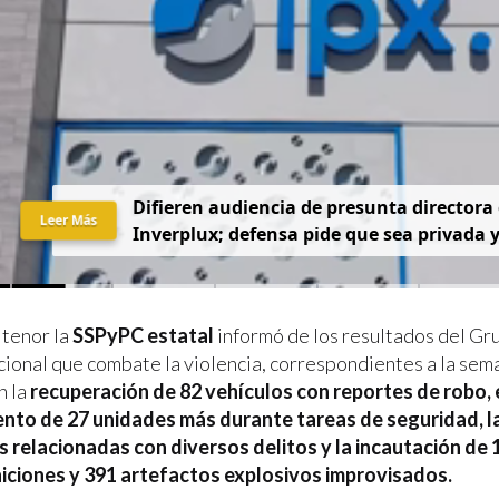
D
i
f
i
e
r
e
n
a
u
d
i
e
n
c
i
a
d
e
p
r
e
s
u
n
t
a
d
i
r
e
c
t
o
r
a
Leer Más
I
n
v
e
r
p
l
u
x
;
d
e
f
e
n
s
a
p
i
d
e
q
u
e
s
e
a
p
r
i
v
a
d
a
 tenor la
SSPyPC estatal
informó de los resultados del Gr
cional que combate la violencia, correspondientes a la sema
n la
recuperación de 82 vehículos con reportes de robo, 
nto de 27 unidades más durante tareas de seguridad, l
 relacionadas con diversos delitos y la incautación de 
niciones y 391 artefactos explosivos improvisados.