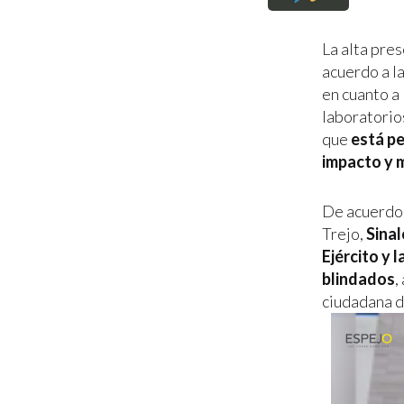
La alta pres
acuerdo a l
en cuanto a
laboratorio
que
está pe
impacto y m
De acuerdo 
Trejo,
Sinal
Ejército y 
blindados
,
ciudadana d