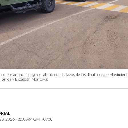
entos se anuncia luego del atentado a balazos de los diputados de Movimien
 Torres y Elizabeth Montoya.
ORIAL
8, 2026 - 8:18 AM GMT-0700