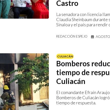
Castro
La senadora con licencia llam
Claudia Sheinbaum durante s
Sinaloa y el país para rendir 
AGOSTO 
REDACCIÓN ESPEJO
CULIACÁN
Bomberos redu
tiempo de respu
Culiacán
El comandante Efraín Araujo
Bomberos de Culiacán logró 
tiempo de respuesta.