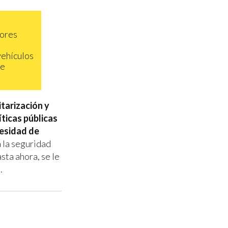
a
yores
vehículos
de
itarización y
íticas públicas
cesidad de
 la seguridad
sta ahora, se le
.