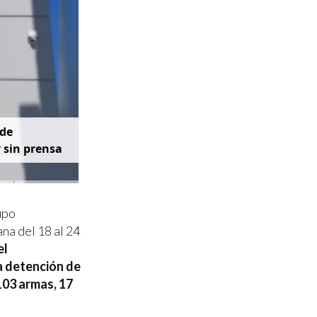
d
e
y
s
i
n
p
r
e
n
s
a
upo
na del 18 al 24
el
a detención de
103 armas, 17