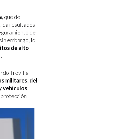
a
, que de
s
, da resultados
seguramiento de
 sin embargo, lo
itos de alto
.
ardo Trevilla
s militares, del
y vehículos
y protección