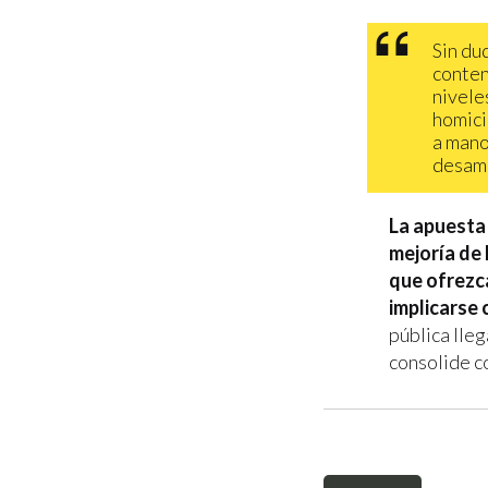
Sin dud
conten
nivele
homici
a mano
desamp
La apuesta 
mejoría de 
que ofrezc
implicarse 
pública lleg
consolide co