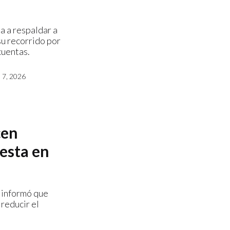
a a respaldar a
u recorrido por
cuentas.
7, 2026
cen
esta en
 informó que
reducir el