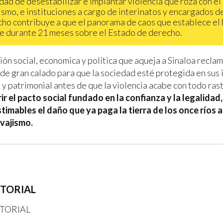
dad de desestabilizar e implantar violencia que roza con el
ismo, e instituciones a cargo de interinatos y encargados d
ho contribuye a que el panorama de caos que establece el
úe durante 21 meses sobre el Estado de derecho.
ión social, economica y política que aqueja a Sinaloa recla
de gran calado para que la sociedad esté protegida en sus
l y patrimonial antes de que la violencia acabe con todo rast
ir el pacto social fundado en la confianza y la legalidad,
stimables el daño que ya paga la tierra de los once ríos al
lvajismo.
ITORIAL
TORIAL