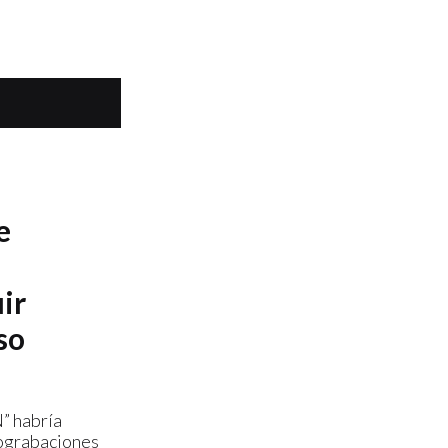
e
ir
so
” habría
ograbaciones