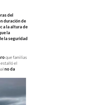
eras del
on duración de
c a la altura de
que la
de la seguridad
aro
que familias
estalló el
ual
no da