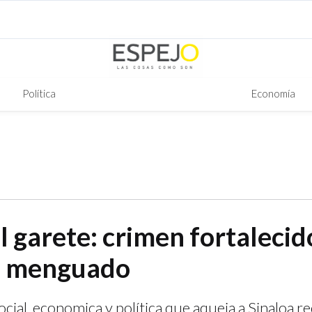
Política
Economía
l garete: crimen fortalecid
o menguado
ocial, economica y política que aqueja a Sinaloa re