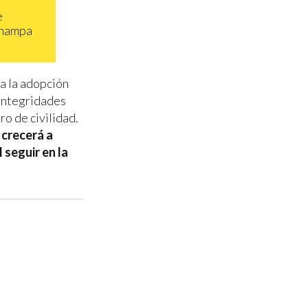
e
 hampa
ma la adopción
 integridades
ro de civilidad.
 crecerá a
 seguir en la