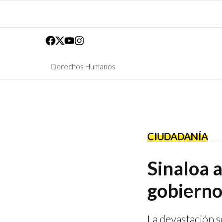
Derechos Humanos
CIUDADANÍA
Sinaloa a
gobiern
La devastación s