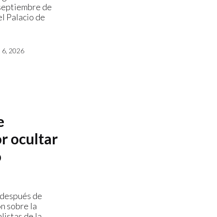
 septiembre de
l Palacio de
6, 2026
e
r ocultar
o
o después de
n sobre la
listas de la