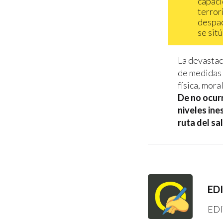
capaci
terror
despac
se sit
La devastac
de medidas 
física, mora
De no ocurr
niveles ine
ruta del sa
ED
EDI