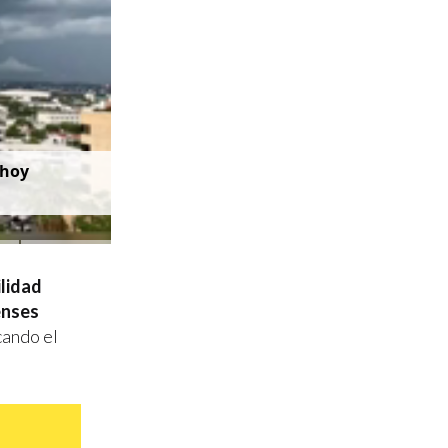
as hoy
lidad
enses
cando el