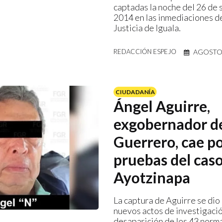
captadas la noche del 26 de
2014 en las inmediaciones de
Justicia de Iguala.
AGOSTO 
REDACCIÓN ESPEJO
CIUDADANÍA
Ángel Aguirre,
exgobernador d
Guerrero, cae po
pruebas del cas
Ayotzinapa
La captura de Aguirre se di
nuevos actos de investigació
desaparición de los 43 norma