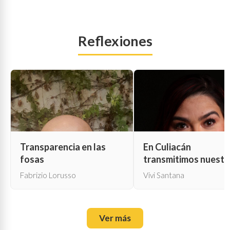
Reflexiones
Transparencia en las
En Culiacán
fosas
transmitimos nuestr
propia muerte
Fabrizio Lorusso
Vivi Santana
Ver más