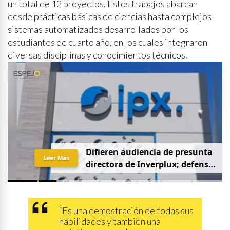
un total de 12 proyectos. Estos trabajos abarcan
desde prácticas básicas de ciencias hasta complejos
sistemas automatizados desarrollados por los
estudiantes de cuarto año, en los cuales integraron
diversas disciplinas y conocimientos técnicos.
D
i
f
i
e
r
e
n
a
u
d
i
e
n
c
i
a
d
e
p
r
e
s
u
n
t
a
Leer Más
d
i
r
e
c
t
o
r
a
d
e
I
n
v
e
r
p
l
u
x
;
d
e
f
e
n
s
a
p
i
d
e
q
u
e
s
e
a
p
r
i
v
a
d
a
y
s
i
n
p
r
e
n
s
a
“Es una demostración de todas sus
habilidades y también una