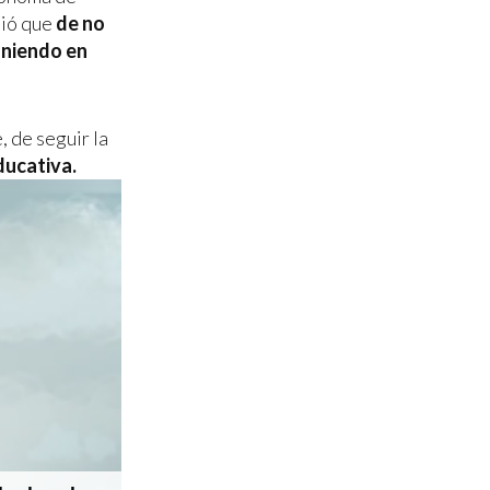
tió que
de no
oniendo en
, de seguir la
ducativa.