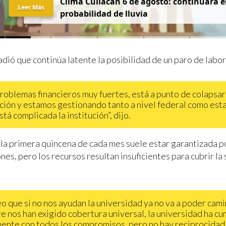
Clima Culiacán 6 de agosto: continuará el
Leer Más
probabilidad de lluvia
dió que continúa latente la posibilidad de un paro de labor
roblemas financieros muy fuertes, está a punto de colapsar
ución y estamos gestionando tanto a nivel federal como esta
tá complicada la institución”, dijo.
 la primera quincena de cada mes suele estar garantizada po
nes, pero los recursos resultan insuficientes para cubrir l
eo que si no nos ayudan la universidad ya no va a poder cami
e nos han exigido cobertura universal, la universidad ha c
ente con todos los compromisos, pero no hay reciprocidad