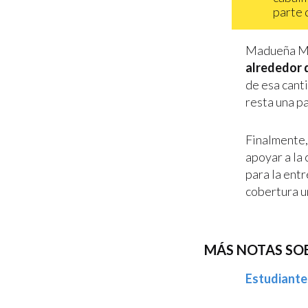
parte d
Madueña Mo
alrededor 
de esa cant
resta una pa
Finalmente,
apoyar a la
para la entr
cobertura u
MÁS NOTAS SOB
Estudiantes