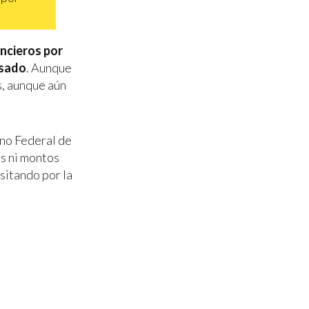
ancieros por
asado
. Aunque
s, aunque aún
rno Federal de
as ni montos
nsitando por la