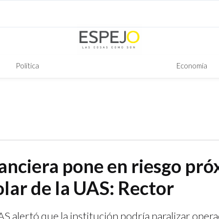
Política
Economía
nanciera pone en riesgo pr
olar de la UAS: Rector
AS alertó que la institución podría paralizar opera