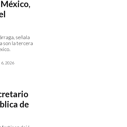
 México,
el
árraga, señala
a son la tercera
xico.
6, 2026
retario
blica de