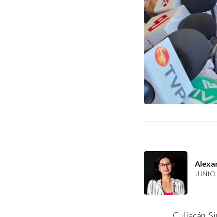
Alexa
JUNIO 
Culiacán, Si