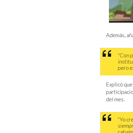
Además, aña
“Con p
instit
pero es
Explicó que
participacio
del mes.
“Yo cr
siempr
cabalm