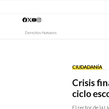
Derechos Humanos
CIUDADANÍA
Crisis fi
ciclo esc
El rector de la U