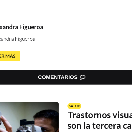
xandra Figueroa
xandra Figueroa
ER MÁS
COMENTARIOS
SALUD
Trastornos visua
son la tercera c