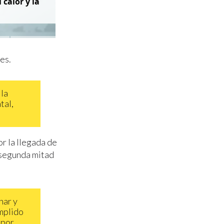
 calor y la
es.
 la
tal,
r la llegada de
a segunda mitad
nar y
umplido
 por