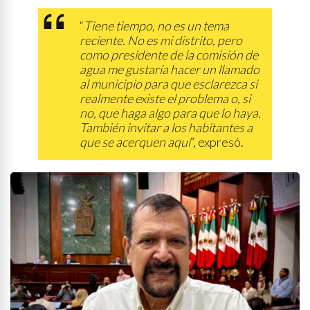
“
Tiene tiempo, no es un tema
reciente. No es mi distrito, pero
como presidente de la comisión de
agua me gustaría hacer un llamado
al municipio para que esclarezca si
realmente existe el problema o, si
no, que haga algo para que lo haya.
También invitar a los habitantes a
que se acerquen aquí
”, expresó.