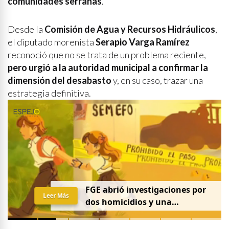
comunidades serranas
.
Desde la
Comisión de Agua y Recursos Hidráulicos
,
el diputado morenista
Serapio Varga Ramírez
reconoció que no se trata de un problema reciente,
pero urgió a la autoridad municipal a confirmar la
dimensión del desabasto
y, en su caso, trazar una
estrategia definitiva.
FGE abrió investigaciones por
Leer Más
dos homicidios y una
desaparición el 7 de agosto