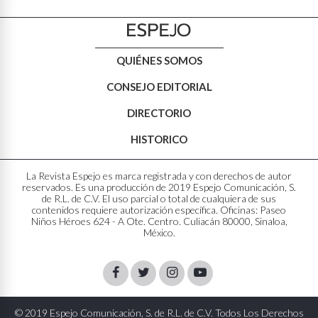
QUIÉNES SOMOS
CONSEJO EDITORIAL
DIRECTORIO
HISTORICO
La Revista Espejo es marca registrada y con derechos de autor
reservados. Es una producción de 2019 Espejo Comunicación, S.
de R.L. de C.V. El uso parcial o total de cualquiera de sus
contenidos requiere autorización específica. Oficinas: Paseo
Niños Héroes 624 - A Ote. Centro. Culiacán 80000, Sinaloa,
México.
Facebook
Twitter
Instagram
Youtube
© 2019 Espejo Comunicación, S. de R.L. de C.V. Todos Los Derechos