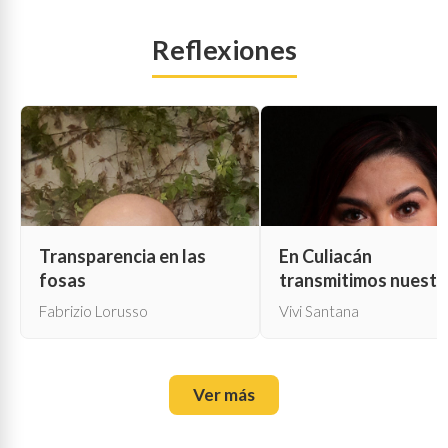
Reflexiones
Transparencia en las
En Culiacán
fosas
transmitimos nuestr
propia muerte
Fabrizio Lorusso
Vivi Santana
Ver más