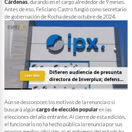
Cárdenas
, durando en el cargo alrededor de 9 meses.
Antes de eso, Feliciano Castro fungió como secretario
de gobernación de Rocha desde octubre de 2024.
D
i
f
i
e
r
e
n
a
u
d
i
e
n
c
i
a
d
e
p
r
e
s
u
n
t
a
Leer Más
d
i
r
e
c
t
o
r
a
d
e
I
n
v
e
r
p
l
u
x
;
d
e
f
e
n
s
a
p
i
d
e
q
u
e
s
e
a
p
r
i
v
a
d
a
y
s
i
n
p
r
e
n
s
a
Aún se desconocen los motivos de la renuncia o si
buscará algún
cargo de elección popular
en las
elecciones del año entrante. Al cierre de esta edición,
el funcionario no ha hecho pública la renuncia por sus
propios medios oficiales, ni el gobierno del estado ha