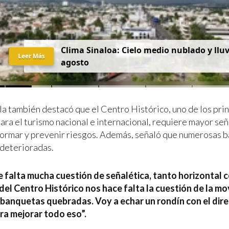
C
l
i
m
a
S
i
n
a
l
o
a
:
C
i
e
l
o
m
e
d
i
o
n
u
b
l
a
d
o
y
l
l
u
Leer Más
a
g
o
s
t
o
a también destacó que el Centro Histórico, uno de los pri
ara el turismo nacional e internacional, requiere mayor señ
nformar y prevenir riesgos. Además, señaló que numerosas 
deterioradas.
e falta mucha cuestión de señalética, tanto horizontal c
 del Centro Histórico nos hace falta la cuestión de la mo
banquetas quebradas. Voy a echar un rondín con el dir
ra mejorar todo eso”.