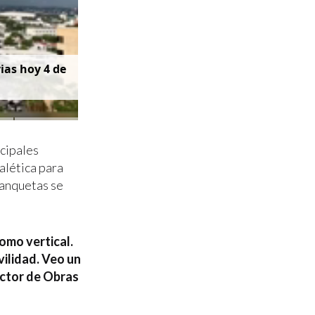
v
i
a
s
h
o
y
4
d
e
ncipales
alética para
banquetas se
omo vertical.
vilidad. Veo un
ector de Obras