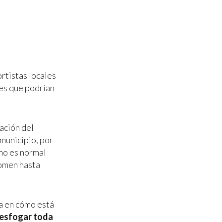
rtistas locales
nes que podrían
ación del
municipio, por
no es normal
tomen hasta
a en cómo está
desfogar toda