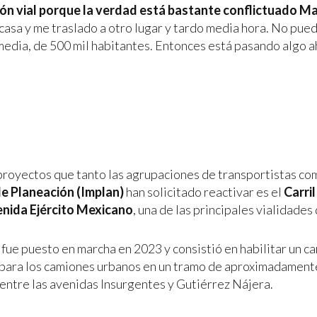
ión vial porque la verdad está bastante conflictuado M
 casa y me traslado a otro lugar y tardo media hora. No pue
media, de 500 mil habitantes. Entonces está pasando algo ah
proyectos que tanto las agrupaciones de transportistas co
de Planeación (Implan)
han solicitado reactivar es el
Carri
nida Ejército Mexicano
, una de las principales vialidades 
fue puesto en marcha en 2023 y consistió en habilitar un ca
para los camiones urbanos en un tramo de aproximadament
 entre las avenidas Insurgentes y Gutiérrez Nájera.