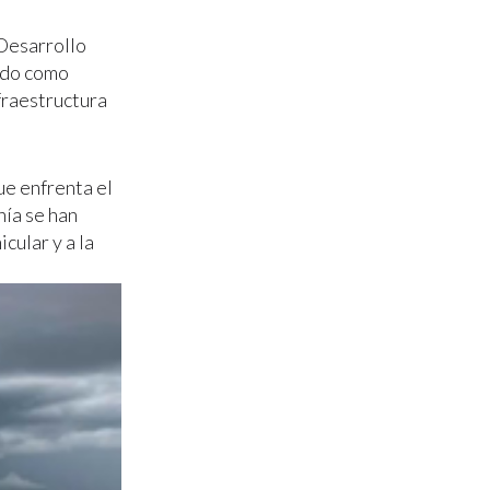
 Desarrollo
ado como
fraestructura
ue enfrenta el
nía se han
cular y a la