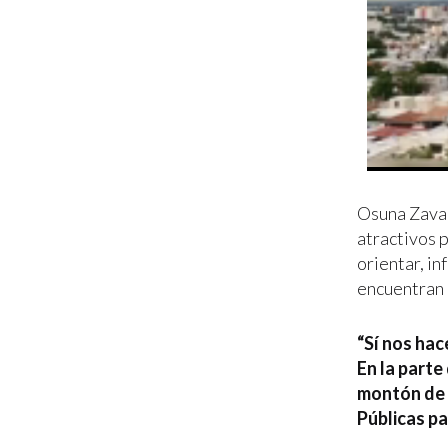
Osuna Zaval
atractivos p
orientar, i
encuentran 
“Sí nos hac
En la parte
montón de 
Públicas pa