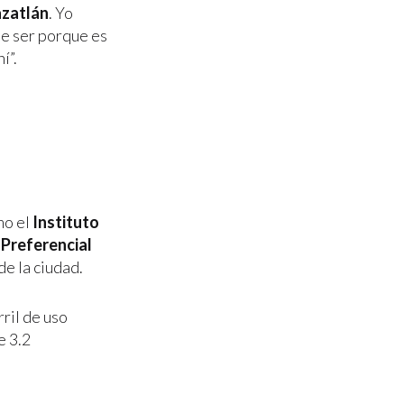
azatlán
. Yo
de ser porque es
í”.
mo el
Instituto
l Preferencial
de la ciudad.
rril de uso
e 3.2