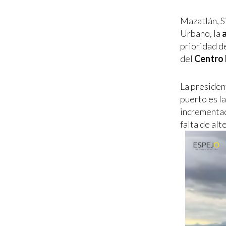
Mazatlán, S
Urbano, la
prioridad d
del
Centro 
La presiden
puerto es la
incrementad
falta de al