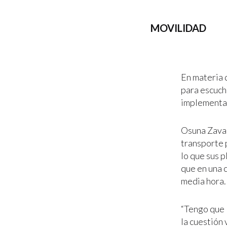
MOVILIDAD
En materia 
para escucha
implementa
Osuna Zaval
transporte 
lo que sus 
que en una 
media hora.
“Tengo que 
la cuestión 