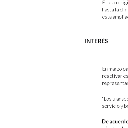
El plan ori
hasta la clí
esta amplia
INTERÉS
En marzo pa
reactivar e
representar
“Los transp
servicio y b
De acuerdo 