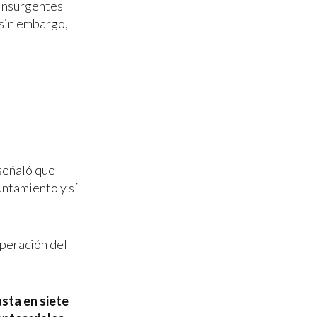
 Insurgentes
 sin embargo,
 señaló que
untamiento y sí
operación del
asta en siete