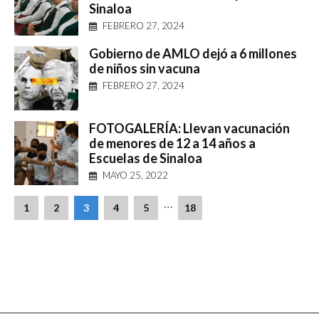
Sinaloa
FEBRERO 27, 2024
Gobierno de AMLO dejó a 6 millones
de niños sin vacuna
FEBRERO 27, 2024
FOTOGALERÍA: Llevan vacunación
de menores de 12 a 14 años a
Escuelas de Sinaloa
MAYO 25, 2022
…
1
2
3
4
5
18